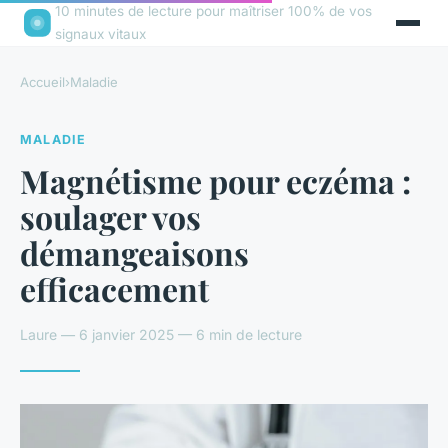
10 minutes de lecture pour maîtriser 100% de vos
signaux vitaux
Accueil
›
Maladie
MALADIE
Magnétisme pour eczéma :
soulager vos
démangeaisons
efficacement
Laure — 6 janvier 2025 — 6 min de lecture