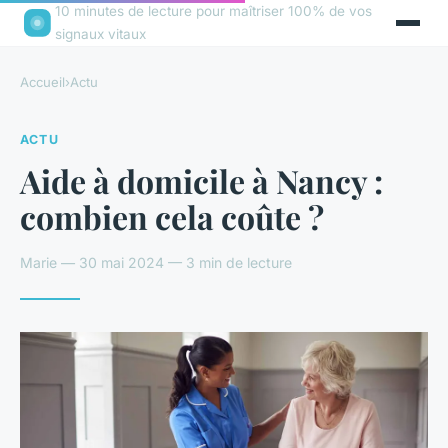
10 minutes de lecture pour maîtriser 100% de vos
signaux vitaux
Accueil
›
Actu
ACTU
Aide à domicile à Nancy :
combien cela coûte ?
Marie — 30 mai 2024 — 3 min de lecture