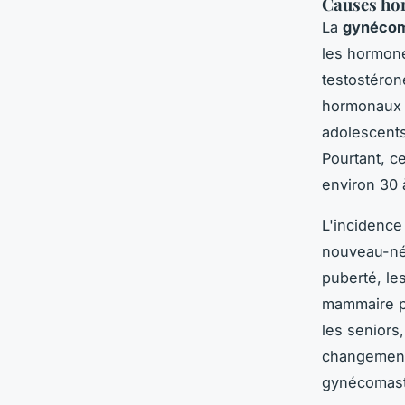
Causes ho
La
gynécom
les hormone
testostéro
hormonaux c
adolescents
Pourtant, c
environ 30 
L'incidence
nouveau-nés
puberté, le
mammaire pe
les seniors
changements
gynécomast