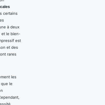
icales
s certains
Ces
 une à deux
et le bien-
mpressif est
son et des
ont rares
ement les
 que le
en
 Cependant,
essité