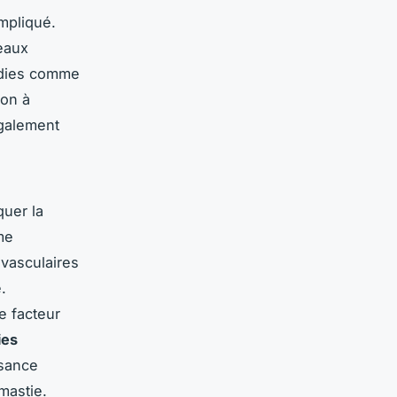
mpliqué.
veaux
adies comme
ion à
également
uer la
me
ovasculaires
.
e facteur
ies
isance
mastie.