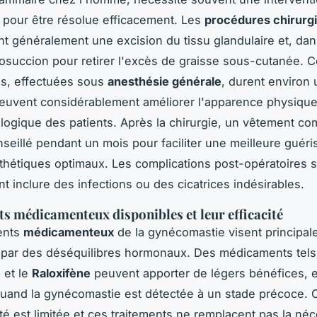
e pour être résolue efficacement. Les
procédures chirurg
 généralement une excision du tissu glandulaire et, dan
posuccion pour retirer l'excès de graisse sous-cutanée. 
ns, effectuées sous
anesthésie générale
, durent environ
euvent considérablement améliorer l'apparence physique 
logique des patients. Après la chirurgie, un vêtement co
seillé pendant un mois pour faciliter une meilleure guéri
sthétiques optimaux. Les complications post-opératoires s
t inclure des infections ou des cicatrices indésirables.
s médicamenteux disponibles et leur efficacité
ents
médicamenteux
de la gynécomastie visent principal
par des déséquilibres hormonaux. Des médicaments tels
e
et le
Raloxifène
peuvent apporter de légers bénéfices, 
 quand la gynécomastie est détectée à un stade précoce.
ité est limitée et ces traitements ne remplacent pas la néc