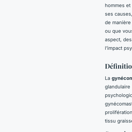
hommes et 
ses causes,
de manière 
ou que vous
aspect, des
l’impact ps
Définiti
La
gynécom
glandulair
psychologiq
gynécomasti
proliférati
tissu graiss