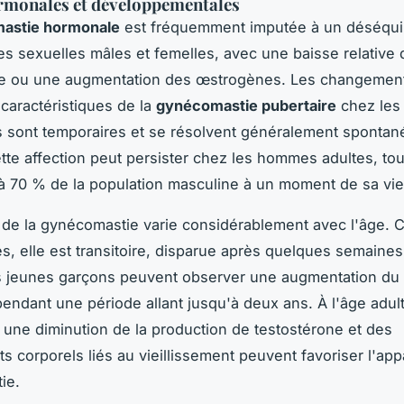
rmonales et développementales
astie hormonale
est fréquemment imputée à un déséquil
s sexuelles mâles et femelles, avec une baisse relative 
ne ou une augmentation des œstrogènes. Les changemen
aractéristiques de la
gynécomastie pubertaire
chez les
 sont temporaires et se résolvent généralement spontan
ette affection peut persister chez les hommes adultes, to
à 70 % de la population masculine à un moment de sa vie
 de la gynécomastie varie considérablement avec l'âge. 
, elle est transitoire, disparue après quelques semaines.
s jeunes garçons peuvent observer une augmentation du 
ndant une période allant jusqu'à deux ans. À l'âge adul
, une diminution de la production de testostérone et des
 corporels liés au vieillissement peuvent favoriser l'appa
ie.