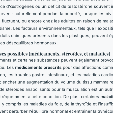
e d'œstrogènes ou un déficit de testostérone souvent i
urvenir naturellement pendant la puberté, lorsque les ni
fluctuent, ou encore chez les adultes en raison de mal
isme. Les facteurs environnementaux, tels que l'exposit
oduits chimiques présents dans les plastiques, peuvent 
ces déséquilibres hormonaux.
ses possibles (médicaments, stéroïdes, et maladies)
ments et certaines substances peuvent également provoq
ie. Les
médicaments prescrits
pour des affections com
ion, les troubles gastro-intestinaux, et les maladies cardi
clencher une augmentation du volume du tissu mammaire
n de stéroïdes anabolisants pour la musculation est un autr
 fréquemment à cette condition. De plus, certaines
malad
, y compris les maladies du foie, de la thyroïde et l’insuff
vent perturber l'équilibre hormonal et entraîner la gynéco