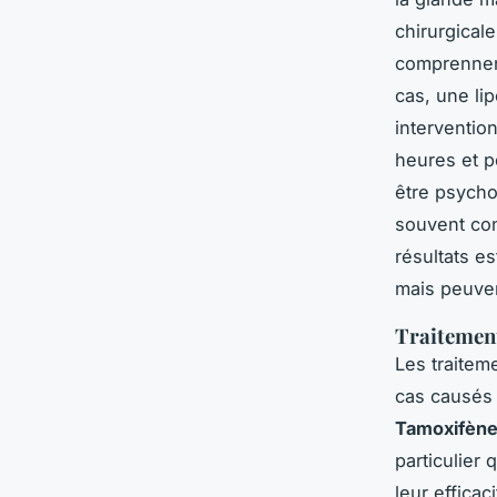
chirurgical
comprennent
cas, une li
interventio
heures et p
être psycho
souvent con
résultats e
mais peuven
Traitement
Les traitem
cas causés 
Tamoxifèn
particulier
leur efficac