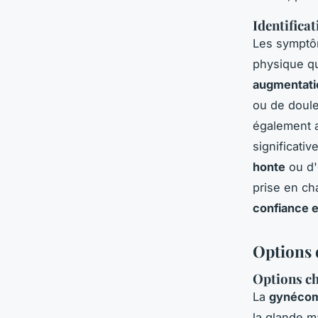
Identifica
Les symptô
physique qu
augmentati
ou de doule
également a
significati
honte
ou d'
prise en ch
confiance
Options 
Options ch
La
gynécom
la glande m