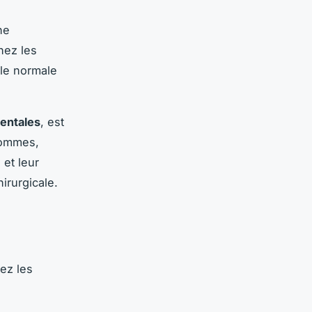
ne
hez les
ale normale
entales
, est
hommes,
 et leur
irurgicale.
ez les