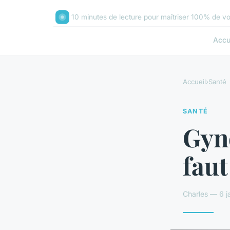
10 minutes de lecture pour maîtriser 100% de vo
Accu
Accueil
›
Santé
SANTÉ
Gyné
faut
Charles — 6 j