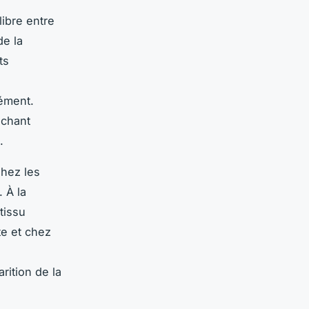
ibre entre
de la
ts
ément.
uchant
.
Chez les
 À la
tissu
te et chez
rition de la