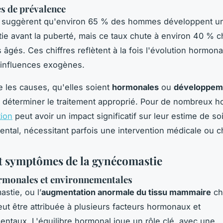
es de prévalence
 suggèrent qu'environ 65 % des hommes développent u
e avant la puberté, mais ce taux chute à environ 40 % c
s âgés. Ces chiffres reflètent à la fois l'évolution hormon
 influences exogènes.
les causes, qu'elles soient
hormonales
ou
développem
r déterminer le traitement approprié. Pour de nombreux 
tion
peut avoir un impact significatif sur leur estime de soi
ental, nécessitant parfois une intervention médicale ou ch
t symptômes de la gynécomastie
rmonales et environnementales
stie, ou l’
augmentation anormale du tissu mammaire
ch
t être attribuée à plusieurs facteurs hormonaux et
ntaux. L'équilibre hormonal joue un rôle clé, avec une