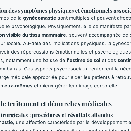
tion des symptômes physiques et émotionnels associ
mes de la
gynécomastie
sont multiples et peuvent affecte
e le psychologique. Physiquement, elle se manifeste pa
on visible du tissu mammaire
, souvent accompagnée de s
ur locale. Au-delà des implications physiques, la gynéco
voir des répercussions émotionnelles et psychologiques
ves, notamment une baisse de
l'estime de soi
et des
senti
embarras. Ces aspects psychosociaux renforcent la néce
arge médicale appropriée pour aider les patients à retrou
 en eux-mêmes
et mieux gérer leur image corporelle.
de traitement et démarches médicales
irurgicales : procédures et résultats attendus
astie
, une affection caractérisée par le développement 
ammaire chez l'homme, nécessite souvent une intervent