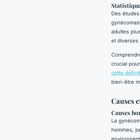
Statistiqu
Des études
gynécomasti
adultes plu
et diverses
Comprendre 
crucial pou
cette défini
bien-être m
Causes e
Causes ho
La gynécoma
hommes, peu
environneme