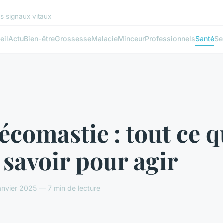
s signaux vitaux
eil
Actu
Bien-être
Grossesse
Maladie
Minceur
Professionnels
Santé
Se
comastie : tout ce qu
 savoir pour agir
anvier 2025 — 7 min de lecture