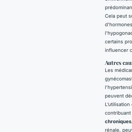
prédominanc
Cela peut s
d'hormones 
l'hypogonad
certains pr
influencer 
Autres cau
Les médica
gynécomast
l'hypertens
peuvent dé
L’utilisatio
contribuant
chroniques
rénale, peu