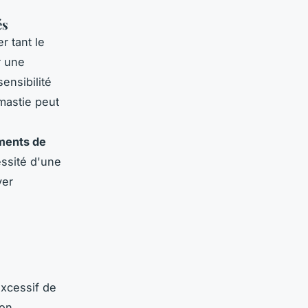
és
r tant le
r une
ensibilité
mastie peut
ments de
ssité d'une
ver
excessif de
ion