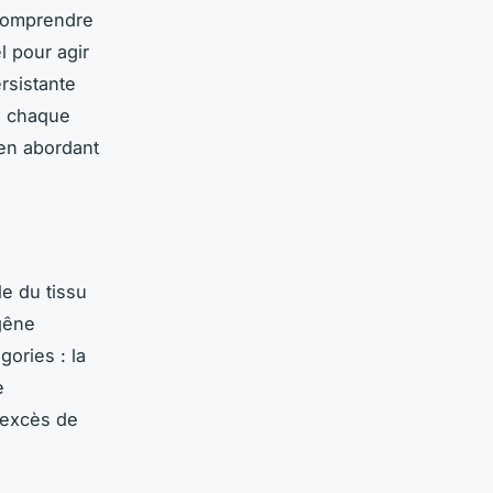
Comprendre
l pour agir
rsistante
rs chaque
 en abordant
e du tissu
gêne
ories : la
e
n excès de