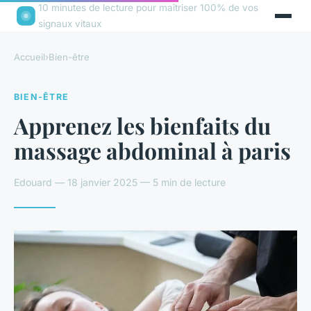
10 minutes de lecture pour maîtriser 100% de vos
signaux vitaux
Accueil
›
Bien-être
BIEN-ÊTRE
Apprenez les bienfaits du
massage abdominal à paris
Edouard — 18 janvier 2025 — 5 min de lecture