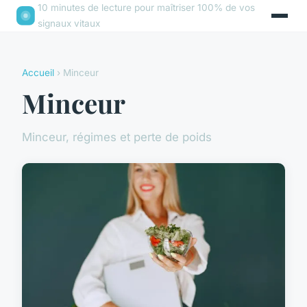
10 minutes de lecture pour maîtriser 100% de vos
signaux vitaux
Accueil
› Minceur
Minceur
Minceur, régimes et perte de poids