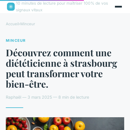
10 minutes de lecture pour maîtriser 100% de vos
signaux vitaux
Accueil
›
Minceur
MINCEUR
Découvrez comment une
diététicienne à strasbourg
peut transformer votre
bien-être.
Raphaël — 3 mars 2025 — 8 min de lecture