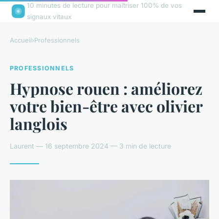
10 minutes de lecture pour maîtriser 100% de vos
signaux vitaux
Accueil
›
Professionnels
PROFESSIONNELS
Hypnose rouen : améliorez
votre bien-être avec olivier
langlois
Laurent — 16 septembre 2024 — 3 min de lecture