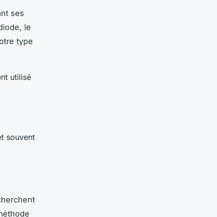
ant ses
diode, le
otre type
t utilisé
 et souvent
cherchent
 méthode