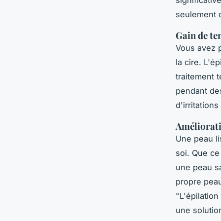
significati
seulement 
Gain de te
Vous avez p
la cire. L'é
traitement 
pendant des
d'irritatio
Améliorati
Une peau li
soi. Que ce
une peau sa
propre pea
"
L'épilatio
une solution