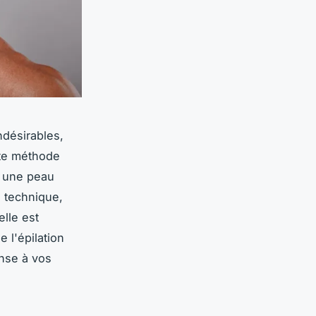
ndésirables,
tte méthode
à une peau
e technique,
lle est
 l'épilation
onse à vos