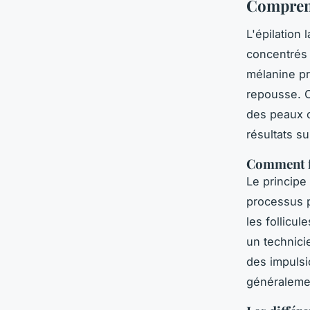
Comprend
L'épilation 
concentrés p
mélanine pr
repousse. C
des peaux c
résultats s
Comment fo
Le principe 
processus pa
les follicu
un technicie
des impulsi
généralement