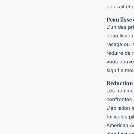
pourrait êtr
Peau lisse
L'un des pri
peau lisse 
rasage ou la
réduire de 
vous pouvez
signifie moi
Réduction 
Les hommes 
confrontés à
L'épilation
follicules 
American A