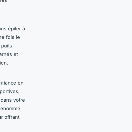
près
us épiler à
e fois le
 poils
arnés et
ien.
onfiance en
portives,
 dans votre
 renommé,
r offrant