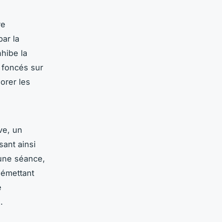
re
par la
nhibe la
 foncés sur
orer les
ve
, un
sant ainsi
'une séance,
, émettant
e
.