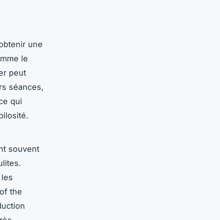
'obtenir une
comme le
ser peut
urs séances,
ce qui
ilosité.
ont souvent
lites.
 les
of the
duction