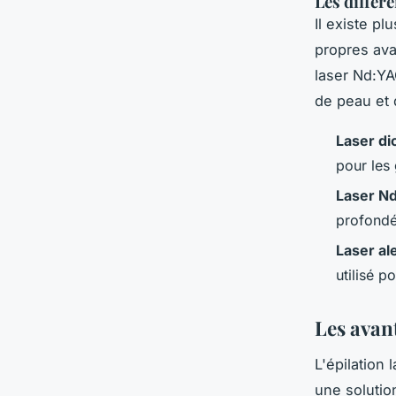
Les différ
Il existe pl
propres ava
laser Nd:YA
de peau et 
Laser di
pour les
Laser N
profondé
Laser al
utilisé p
Les avan
L'épilation
une solutio