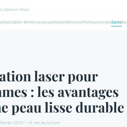
s signaux vitaux
eil
Actu
Bien-être
Grossesse
Maladie
Minceur
Professionnels
Santé
Se
ation laser pour
mes : les avantages
e peau lisse durable
février 2025 — 8 min de lecture