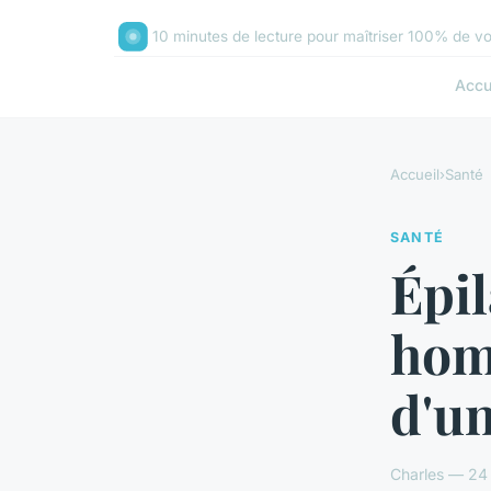
10 minutes de lecture pour maîtriser 100% de vo
Accu
Accueil
›
Santé
SANTÉ
Épil
hom
d'un
Charles — 24 