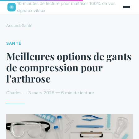
10 minutes de lecture pour maîtriser 100% de vos
signaux vitaux
Accueil
›
Santé
SANTÉ
Meilleures options de gants
de compression pour
l'arthrose
Charles — 3 mars 2025 — 6 min de lecture