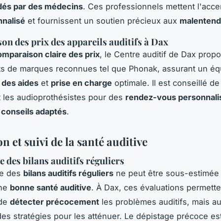
és par des médecins
. Ces professionnels mettent l'acce
nnalisé
et fournissent un soutien précieux aux
malentend
n des prix des appareils auditifs à Dax
omparaison claire des prix
, le Centre auditif de Dax prop
 de marques reconnues tel que Phonak, assurant un équ
é des aides
et
prise en charge
optimale. Il est conseillé de
 les audioprothésistes pour des
rendez-vous personnali
s
conseils adaptés
.
n et suivi de la santé auditive
 des bilans auditifs réguliers
ce des
bilans auditifs réguliers
ne peut être sous-estimée
une
bonne santé auditive
. À Dax, ces évaluations permett
 de
détecter précocement
les problèmes auditifs, mais au
des stratégies pour les atténuer. Le dépistage précoce es