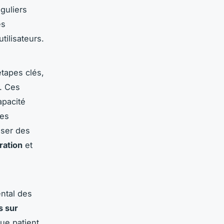
guliers
es
tilisateurs.
étapes clés,
s. Ces
apacité
Les
oser des
ration
et
ental des
s sur
ue patient.