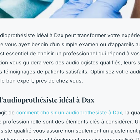
udioprothésiste idéal à Dax peut transformer votre expéri
ue vous ayez besoin d’un simple examen ou d’appareils au
est essentiel de choisir un professionnel qui répond à vos
tion vous guidera vers des audiologistes qualifiés, leurs 
es témoignages de patients satisfaits. Optimisez votre aud
 le bon expert, près de chez vous.
l'audioprothésiste idéal à Dax
agit de
comment choisir un audioprothésiste à Dax
, la qua
professionnelle sont des éléments clés à considérer. U
siste qualifié vous assure non seulement un ajustement 
uditives, mais garantit également un suivi personnalisé. P