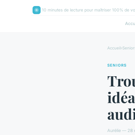
10 minutes de lecture pour maîtriser 100% de vo
Accu
Accueil
›
Senior
SENIORS
Trou
idéa
aud
Aurélie — 28