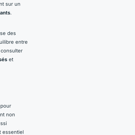
nt sur un
ants
.
ose des
ilibre entre
 consulter
sés
et
 pour
ent non
ssi
t essentiel