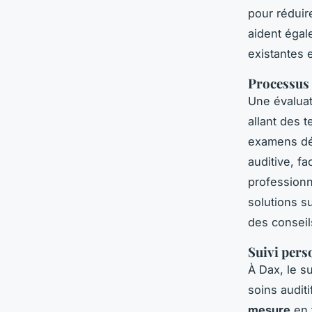
pour réduir
aident égal
existantes e
Processus 
Une évaluat
allant des t
examens dét
auditive, fac
professionn
solutions s
des conseils
Suivi pers
À Dax, le s
soins audit
mesure
en 