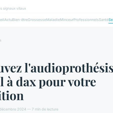
s signaux vitaux
eil
Actu
Bien-être
Grossesse
Maladie
Minceur
Professionnels
Santé
Se
s
vez l'audioprothésis
l à dax pour votre
ition
 décembre 2024 — 7 min de lecture