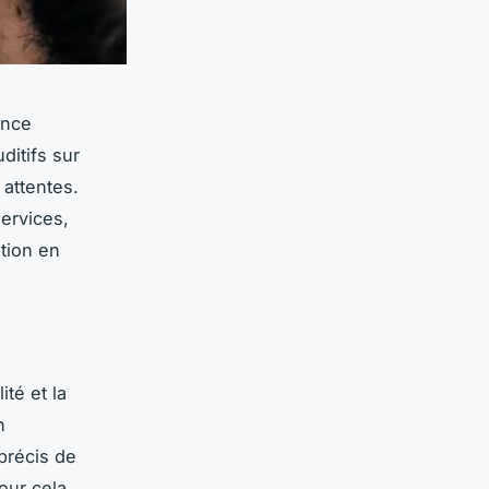
ence
ditifs sur
 attentes.
services,
ition en
lité et la
n
précis de
our cela,