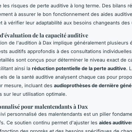
e les risques de perte auditive à long terme. Des bilans ré
ement à assurer le bon fonctionnement des aides auditiv
t à vérifier leur adaptabilité aux besoins changeants des u
d'évaluation de la capacité auditive
ion de l'audition à Dax implique généralement plusieurs 
ests auditifs approfondis à des consultations individuelle
aillés sont conçus pour déterminer le niveau exact de c
ilitant ainsi la
réduction potentielle de la perte auditive
. 
els de la santé auditive analysent chaque cas pour prop
ur mesure, incluant des
audioprothèses de dernière géné
 sur leur utilisation optimale.
onnalisé pour malentendants à Dax
uivi personnalisé des malentendants est un pilier fondam
ifs. Ce soutien continu permet d'ajuster les
aides auditive
fonction des progrès et des besoins spécifiques de chaq