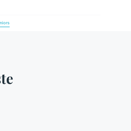
niors
te