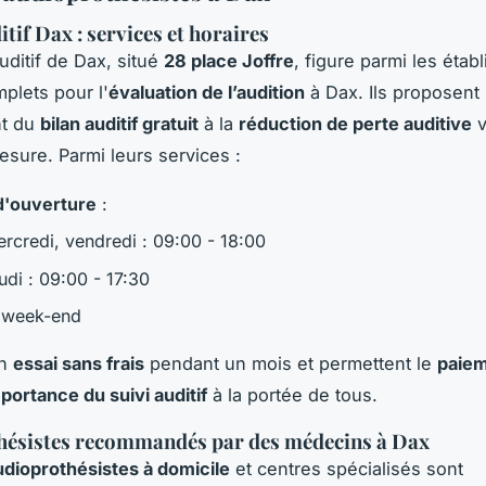
tif Dax : services et horaires
uditif de Dax, situé
28 place Joffre
, figure parmi les éta
mplets pour l'
évaluation de l’audition
à Dax. Ils proposent 
nt du
bilan auditif gratuit
à la
réduction de perte auditive
v
esure. Parmi leurs services :
d'ouverture
:
ercredi, vendredi : 09:00 - 18:00
udi : 09:00 - 17:30
 week-end
un
essai sans frais
pendant un mois et permettent le
paiem
portance du suivi auditif
à la portée de tous.
hésistes recommandés par des médecins à Dax
udioprothésistes à domicile
et centres spécialisés sont