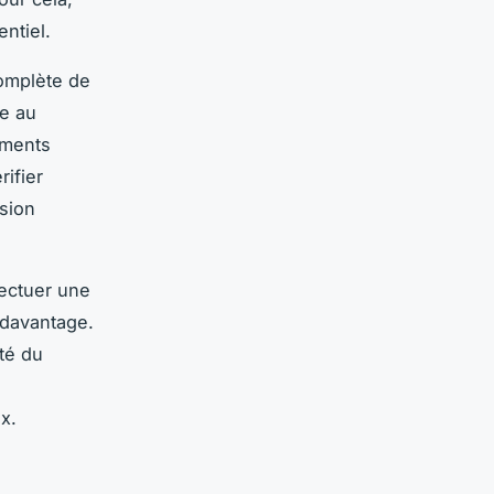
ntiel.
complète de
ce au
ements
rifier
ision
fectuer une
 davantage.
té du
ix.