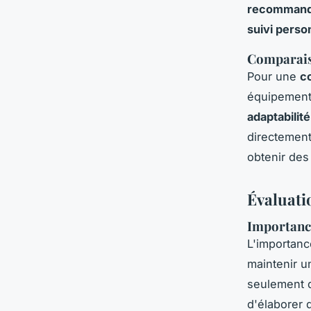
recommand
suivi perso
Comparaiso
Pour une
c
équipements
adaptabilit
directement
obtenir de
Évaluatio
Importance
L'importan
maintenir 
seulement
d'élaborer 