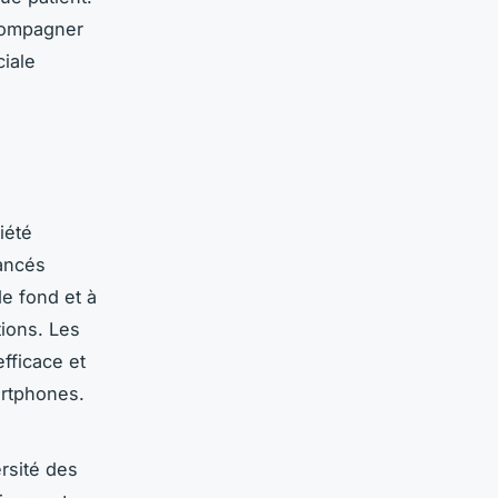
ccompagner
ciale
iété
vancés
de fond et à
tions. Les
fficace et
artphones.
rsité des