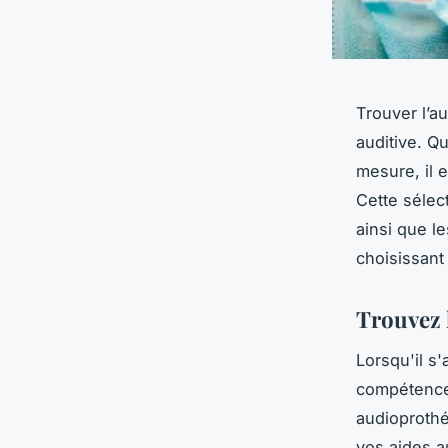
Trouver l’a
auditive. Q
mesure, il 
Cette sélec
ainsi que l
choisissant
Trouvez 
Lorsqu'il s'
compétence 
audioprothé
vos aides a