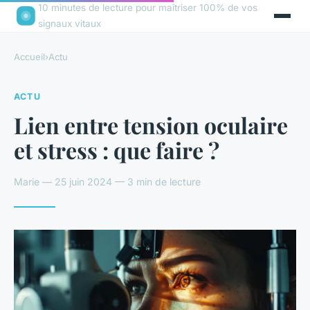
10 minutes de lecture pour maîtriser 100% de vos
signaux vitaux
Accueil
›
Actu
ACTU
Lien entre tension oculaire
et stress : que faire ?
Marie — 25 juin 2024 — 3 min de lecture