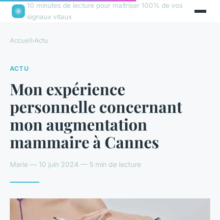
10 minutes de lecture pour maîtriser 100% de vos
signaux vitaux
Accueil
›
Actu
ACTU
Mon expérience
personnelle concernant
mon augmentation
mammaire à Cannes
Marie — 10 juin 2024 — 5 min de lecture